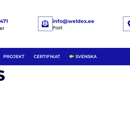
471
info@weldex.ee
Post
er
PROJEKT
CERTIFIKAT
SVENSKA
S