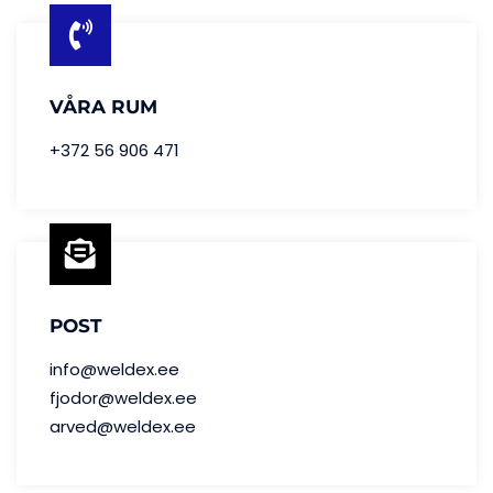
VÅRA RUM
+372 56 906 471
POST
info@weldex.ee
fjodor@weldex.ee
arved@weldex.ee