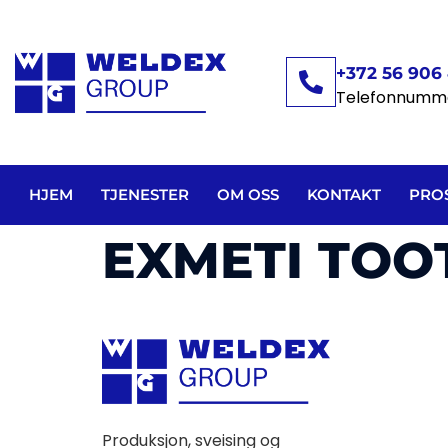
+372 56 906 
Telefonnumm
HJEM
TJENESTER
OM OSS
KONTAKT
PRO
EXMETI TO
Produksjon, sveising og