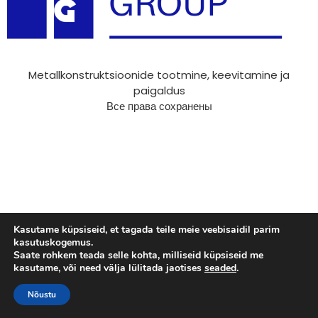
Metallkonstruktsioonide tootmine, keevitamine ja
paigaldus
Все права сохранены
Kasutame küpsiseid, et tagada teile meie veebisaidil parim
kasutuskogemus.
Saate rohkem teada selle kohta, milliseid küpsiseid me
kasutame, või need välja lülitada jaotises
seaded
.
Nõustu